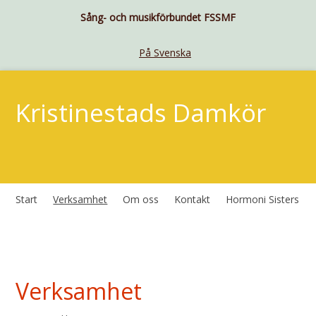
Sång- och musikförbundet FSSMF
På Svenska
Kristinestads Damkör
Start
Verksamhet
Om oss
Kontakt
Hormoni Sisters
Verksamhet